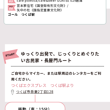
cafe poetica/cafe&beer GOATEE 029倉庫
宮本家住宅《国登録有形文化財》/
矢中の杜《国指定重要文化財》
ゴール つくば駅
ゆっくり出発で、じっくりとめぐりた
い古民家・長屋門ルート
ご自宅からマイカー、または駅周辺のレンタカーをご利
用ください。
つくばエクスプレス つくば駅より
つくば市吾妻2丁目128
移動（車：15分）