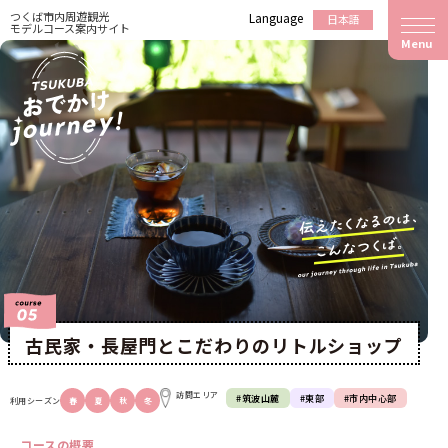
つくば市内周遊観光
Language
日本語
モデルコース案内サイト
Menu
古民家・長屋門とこだわりの
リトルショップ
訪問エリア
#筑波山麓
#東部
#市内中心部
利用シーズン
春
夏
秋
冬
コースの概要