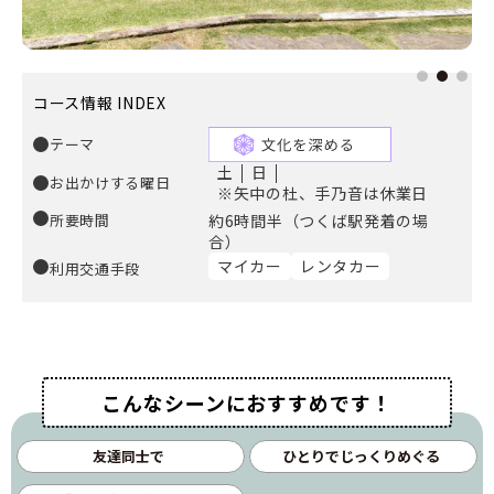
コース情報 INDEX
テーマ
土
日
お出かけする曜日
※矢中の杜、手乃音は休業日
所要時間
約6時間半（つくば駅発着の場
合）
マイカー
レンタカー
利用交通手段
こんなシーンにおすすめです！
友達同士で
ひとりでじっくりめぐる