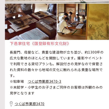
下邑家住宅《国登録有形文化財》
長屋門、母屋など、貴重な建造物が立ち並び、約1300坪の
広大な敷地のほとんどを開放しています。撮影やイベント
で利用できる貸切プランも。解説付きの見学なので保管さ
れた資料の数々から地域の文化に触れられる貴重な場所で
す。
※駐車場
つくば市栗原3470-3
※未就学・小学生のお子さまご同伴のお客様は外観のみの
見学となります
つくば市栗原3470